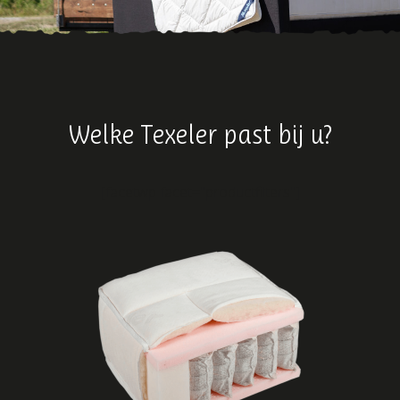
Welke Texeler past bij u?
[facetwp facet="productfilters"]