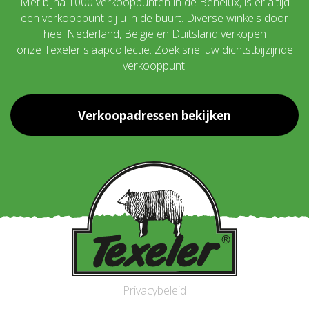
Met bijna 1000 verkooppunten in de Benelux, is er altijd
een verkooppunt bij u in de buurt. Diverse winkels door
heel Nederland, België en Duitsland verkopen
onze Texeler slaapcollectie. Zoek snel uw dichtstbijzijnde
verkooppunt!
Verkoopadressen bekijken
Privacybeleid