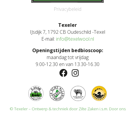
Privacybeleid
Texeler
IJsdijk 7, 1792 CB Oudeschild -Texel
E-mail:
info@texelwool.nl
Openingstijden bedbioscoop:
maandag tot vrijdag
9.00-12.30 en van 13.30-16.30
© Texeler – Ontwerp & techniek door
Zilte Zaken
i.s.m.
Door ons