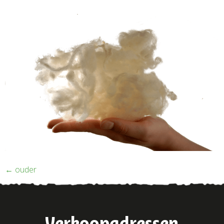
←
ouder
Verkoopadressen