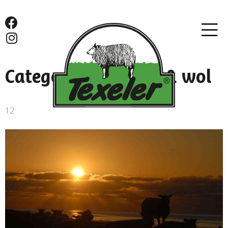
Categorie:
Schapen & wol
12